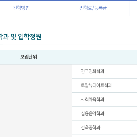
전형방법
전형료/등록금
학과 및 입학정원
모집단위
연극영화학과
토탈뷰티아트학과
사회체육학과
실용음악학과
건축공학과