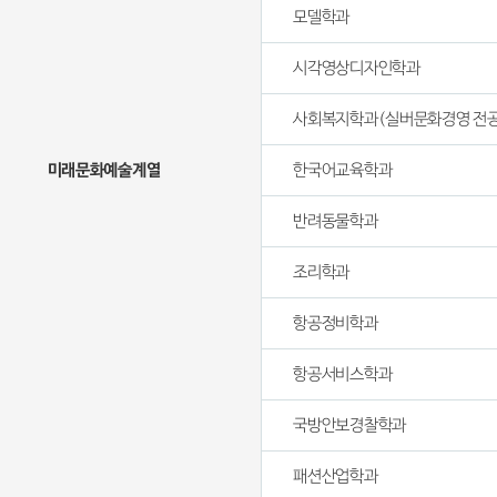
모델학과
시각영상디자인학과
사회복지학과(실버문화경영 전공
미래문화예술계열
한국어교육학과
반려동물학과
조리학과
항공정비학과
항공서비스학과
국방안보경찰학과
패션산업학과